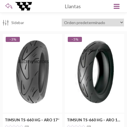
Llantas
Sidebar
- 3%
- 5%
TIMSUN TS-660 HG – ARO 17″
TIMSUN TS-660 HG – ARO 17″ – DELANTERA
(0)
(0)