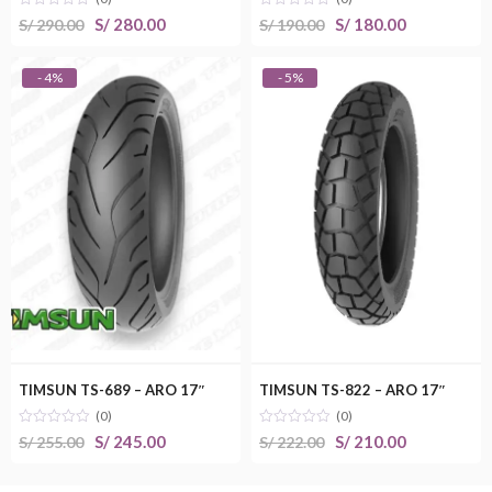
El
El
El
El
S/
280.00
S/
180.00
S/
290.00
S/
190.00
precio
precio
precio
precio
original
actual
original
actual
- 4%
- 5%
era:
es:
era:
es:
S/ 290.00.
S/ 280.00.
S/ 190.00.
S/ 180.00.
TIMSUN TS-689 – ARO 17″
TIMSUN TS-822 – ARO 17″
(0)
(0)
El
El
El
El
S/
245.00
S/
210.00
S/
255.00
S/
222.00
precio
precio
precio
precio