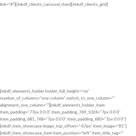
link=”#”][/mkdf_clients_carousel_item][/mkdf_clients_grid]
[mkdf_elements_holder holder_full_height=”no”
number_of_columns=”one-column” switch_to_one_column=””
alignment_one_column=””][mkdf_elements_holder_item
item_padding=”77px 0 0 0″ item_padding_769_1024=”7px 0 0 0″
item_padding_681_768=”7px 0 0 0″ item_padding_680=”7px 0 0 0″]
[mkdf_item_showcase image_top_offset=”-67px” item_image=”81″]
[mkdf_item_showcase_item item_position=”left” item_title_tag=””