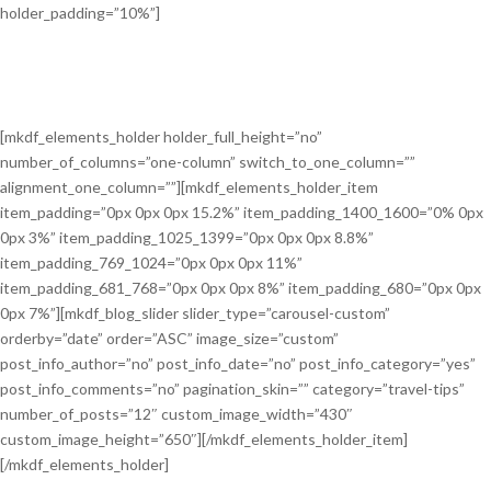
holder_padding=”10%”]
[mkdf_elements_holder holder_full_height=”no”
number_of_columns=”one-column” switch_to_one_column=””
alignment_one_column=””][mkdf_elements_holder_item
item_padding=”0px 0px 0px 15.2%” item_padding_1400_1600=”0% 0px
0px 3%” item_padding_1025_1399=”0px 0px 0px 8.8%”
item_padding_769_1024=”0px 0px 0px 11%”
item_padding_681_768=”0px 0px 0px 8%” item_padding_680=”0px 0px
0px 7%”][mkdf_blog_slider slider_type=”carousel-custom”
orderby=”date” order=”ASC” image_size=”custom”
post_info_author=”no” post_info_date=”no” post_info_category=”yes”
post_info_comments=”no” pagination_skin=”” category=”travel-tips”
number_of_posts=”12″ custom_image_width=”430″
custom_image_height=”650″][/mkdf_elements_holder_item]
[/mkdf_elements_holder]