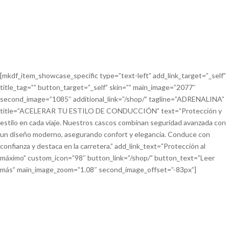
[mkdf_item_showcase_specific type=”text-left” add_link_target=”_self”
title_tag=”” button_target=”_self” skin=”” main_image=”2077″
second_image=”1085″ additional_link=”/shop/” tagline=”ADRENALINA”
title=”ACELERAR TU ESTILO DE CONDUCCIÓN” text=”Protección y
estilo en cada viaje. Nuestros cascos combinan seguridad avanzada con
un diseño moderno, asegurando confort y elegancia. Conduce con
confianza y destaca en la carretera.” add_link_text=”Protección al
máximo” custom_icon=”98″ button_link=”/shop/” button_text=”Leer
más” main_image_zoom=”1.08″ second_image_offset=”-83px”]