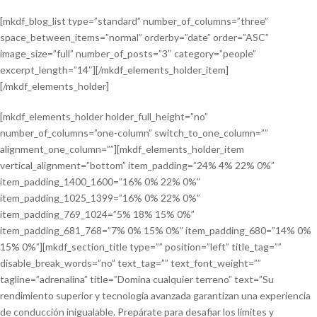
[mkdf_blog_list type=”standard” number_of_columns=”three”
space_between_items=”normal” orderby=”date” order=”ASC”
image_size=”full” number_of_posts=”3″ category=”people”
excerpt_length=”14″][/mkdf_elements_holder_item]
[/mkdf_elements_holder]
[mkdf_elements_holder holder_full_height=”no”
number_of_columns=”one-column” switch_to_one_column=””
alignment_one_column=””][mkdf_elements_holder_item
vertical_alignment=”bottom” item_padding=”24% 4% 22% 0%”
item_padding_1400_1600=”16% 0% 22% 0%”
item_padding_1025_1399=”16% 0% 22% 0%”
item_padding_769_1024=”5% 18% 15% 0%”
item_padding_681_768=”7% 0% 15% 0%” item_padding_680=”14% 0%
15% 0%”][mkdf_section_title type=”” position=”left” title_tag=””
disable_break_words=”no” text_tag=”” text_font_weight=””
tagline=”adrenalina” title=”Domina cualquier terreno” text=”Su
rendimiento superior y tecnología avanzada garantizan una experiencia
de conducción inigualable. Prepárate para desafiar los límites y