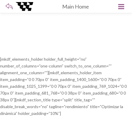
Main Home
[mkdf_elements_holder holder_full_height=”no”
number_of_columns=”one-column” switch_to_one_column=””
alignment_one_column=””][mkdf_elements_holder_item
item_padding=”0 0 70px 0″ item_padding_1400_1600=”0 0 70px 0″
item_padding_1025_1399=”0 0 70px 0″ item_padding_769_1024=”0 0
70px 0″ item_padding_681_768=”0 0 38px 0″ item_padding_680=”0 0
38px 0″][mkdf_section_title type=”split” title_tag=””
disable_break_words=”no” tagline=”rendimiento” title=”Optimizar la
dinámica” holder_padding=”10%”]