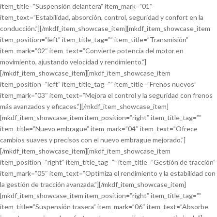
item_title=”Suspensión delantera” item_mark=”01″
item_text=”Estabilidad, absorción, control, seguridad y confort en la
conducción.”][/mkdf_item_showcase_item][mkdf_item_showcase_item
item_position=”left” item_title_tag=”” item_title=”Transmisión”
item_mark=”02″ item_text=”Convierte potencia del motor en
movimiento, ajustando velocidad y rendimiento.”]
[/mkdf_item_showcase_item][mkdf_item_showcase_item
item_position=”left” item_title_tag=”” item_title=”Frenos nuevos”
item_mark=”03″ item_text=”Mejora el control y la seguridad con frenos
más avanzados y eficaces.”][/mkdf_item_showcase_item]
[mkdf_item_showcase_item item_position=”right” item_title_tag=””
item_title=”Nuevo embrague” item_mark=”04″ item_text=”Ofrece
cambios suaves y precisos con el nuevo embrague mejorado.”]
[/mkdf_item_showcase_item][mkdf_item_showcase_item
item_position=”right” item_title_tag=”” item_title=”Gestión de tracción”
item_mark=”05″ item_text=”Optimiza el rendimiento y la estabilidad con
la gestión de tracción avanzada.”][/mkdf_item_showcase_item]
[mkdf_item_showcase_item item_position=”right” item_title_tag=””
item_title=”Suspensión trasera” item_mark=”06″ item_text=”Absorbe