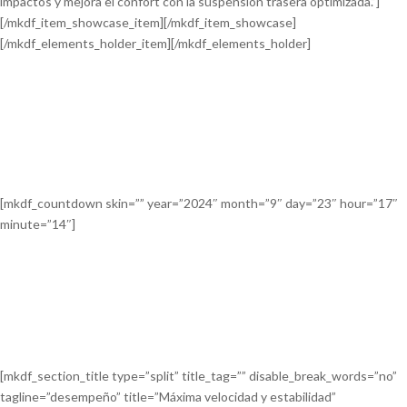
impactos y mejora el confort con la suspensión trasera optimizada.”]
[/mkdf_item_showcase_item][/mkdf_item_showcase]
[/mkdf_elements_holder_item][/mkdf_elements_holder]
[mkdf_countdown skin=”” year=”2024″ month=”9″ day=”23″ hour=”17″
minute=”14″]
[mkdf_section_title type=”split” title_tag=”” disable_break_words=”no”
tagline=”desempeño” title=”Máxima velocidad y estabilidad”