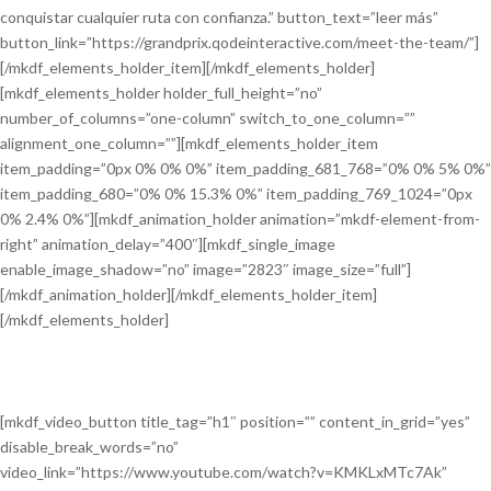
conquistar cualquier ruta con confianza.” button_text=”leer más”
button_link=”https://grandprix.qodeinteractive.com/meet-the-team/”]
[/mkdf_elements_holder_item][/mkdf_elements_holder]
[mkdf_elements_holder holder_full_height=”no”
number_of_columns=”one-column” switch_to_one_column=””
alignment_one_column=””][mkdf_elements_holder_item
item_padding=”0px 0% 0% 0%” item_padding_681_768=”0% 0% 5% 0%”
item_padding_680=”0% 0% 15.3% 0%” item_padding_769_1024=”0px
0% 2.4% 0%”][mkdf_animation_holder animation=”mkdf-element-from-
right” animation_delay=”400″][mkdf_single_image
enable_image_shadow=”no” image=”2823″ image_size=”full”]
[/mkdf_animation_holder][/mkdf_elements_holder_item]
[/mkdf_elements_holder]
[mkdf_video_button title_tag=”h1″ position=”” content_in_grid=”yes”
disable_break_words=”no”
video_link=”https://www.youtube.com/watch?v=KMKLxMTc7Ak”