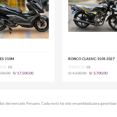
ES 310M
RONCO CLASSIC-150S 2027
(0)
(0)
El
El
El
El
500.00
S/
17,500.00
S/
4,100.00
S/
3,700.00
precio
precio
precio
preci
original
actual
original
actua
era:
es:
era:
es:
S/ 18,500.00.
S/ 17,500.00.
S/ 4,100.00.
S/ 3,7
as del mercado Peruano. Cada moto ha sido ensamblada para garantizar d