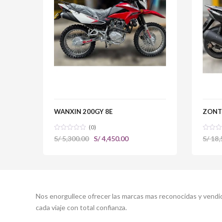
WANXIN 200GY 8E
ZONT
(0)
El
El
S/
5,300.00
S/
4,450.00
S/
18,
precio
precio
original
actual
era:
es:
ALLCREW MOTOS
S/ 5,300.00.
S/ 4,450.00.
Nos enorgullece ofrecer las marcas mas reconocidas y vendid
cada viaje con total confianza.