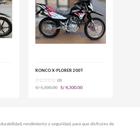
RONCO X-PLORER 200T
ZONT
(0)
El
El
S/
5,300.00
S/
4,300.00
S/
31,
o
precio
precio
l
original
actual
era:
es:
00.00.
S/ 5,300.00.
S/ 4,300.00.
urabilidad, rendimiento y seguridad, para que disfrutes de