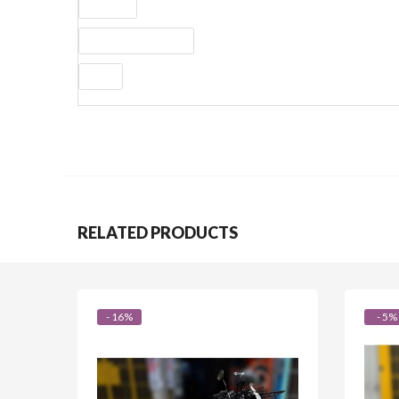
Peso (kg)
Neumáticos Delantero
Motor
RELATED PRODUCTS
- 16%
- 5%