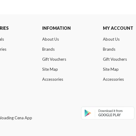
RIES
INFOMATION
MY ACCOUNT
als
About Us
About Us
ries
Brands
Brands
Gift Vouchers
Gift Vouchers
Site Map
Site Map
Accessories
Accessories
wnloading Cena App