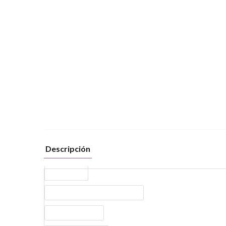
Descripción
Tipo de moto
Tamaño de los neumáticos traseros
Suspensión Trasera