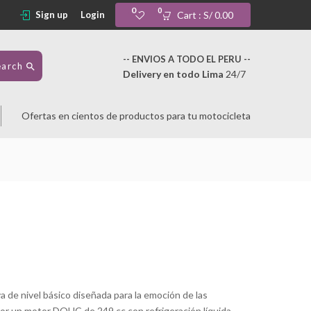
0
0
Sign up
Login
Cart :
S/
0.00
-- ENVIOS A TODO EL PERU --
earch
Delivery en todo Lima
24/7
Ofertas en cientos de productos
para tu motocicleta
e nivel básico diseñada para la emoción de las
da por un motor DOHC de 249 cc con refrigeración líquida