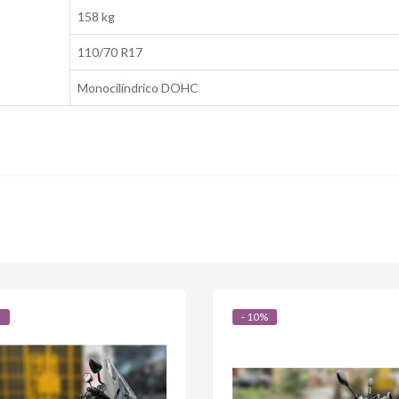
158 kg
110/70 R17
Monocilíndrico DOHC
- 10%