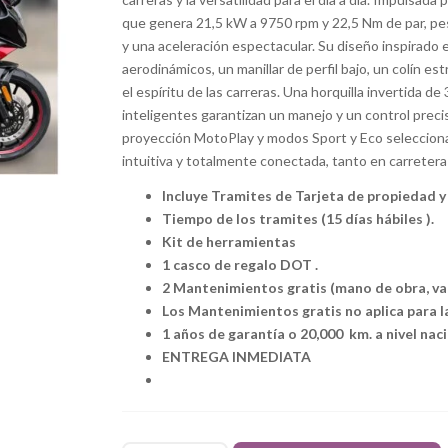
original
actual
que genera 21,5 kW a 9750 rpm y 22,5 Nm de par, pes
era:
es:
y una aceleración espectacular. Su diseño inspirado 
S/ 11,500.00.
S/ 10,700.0
aerodinámicos, un manillar de perfil bajo, un colín e
el espíritu de las carreras. Una horquilla invertida
inteligentes garantizan un manejo y un control prec
proyección MotoPlay y modos Sport y Eco seleccion
intuitiva y totalmente conectada, tanto en carretera
Incluye Tramites de Tarjeta de propiedad y 
Tiempo de los tramites (15 días hábiles ).
Kit de herramientas
1 casco de regalo DOT .
2 Mantenimientos gratis (mano de obra, vali
Los Mantenimientos gratis no aplica para la
1 años de garantía o 20,000 km. a nivel nac
ENTREGA INMEDIATA