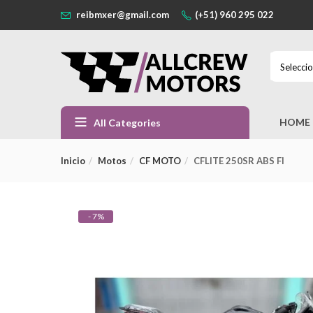
reibmxer@gmail.com
(+51) 960 295 022
Selecci
HOME
All Categories
Inicio
Motos
CF MOTO
CFLITE 250SR ABS FI
- 7%