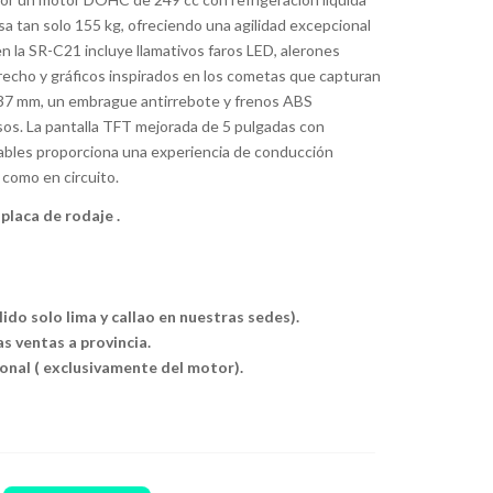
a tan solo 155 kg, ofreciendo una agilidad excepcional
en la SR-C21 incluye llamativos faros LED, alerones
0.
strecho y gráficos inspirados en los cometas que capturan
 de 37 mm, un embrague antirrebote y frenos ABS
isos. La pantalla TFT mejorada de 5 pulgadas con
ables proporciona una experiencia de conducción
 como en circuito.
placa de rodaje .
do solo lima y callao en nuestras sedes).
s ventas a provincia.
ional ( exclusivamente del motor).