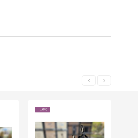
- 19%
- 2