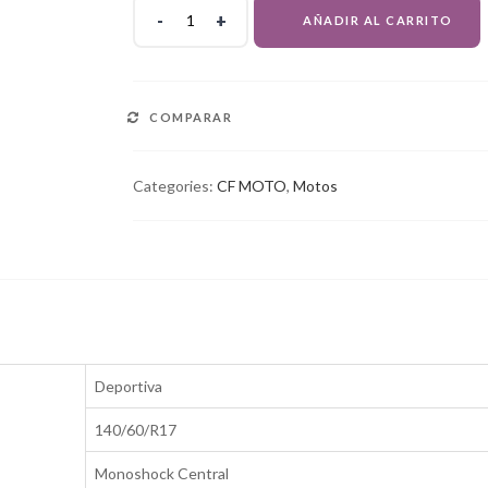
CFLITE
AÑADIR AL CARRITO
250SR
ABS
FI
quantity
COMPARAR
Categories:
CF MOTO
,
Motos
Deportiva
140/60/R17
Monoshock Central