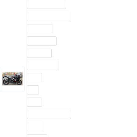
Suspensión Delantera
Sistema De Alimentación
Refrigeración
Torque máximo
Transmisión
Potencia máxima
Ancho
Alto
Marca
Distancia entre ejes (mm)
Frenos