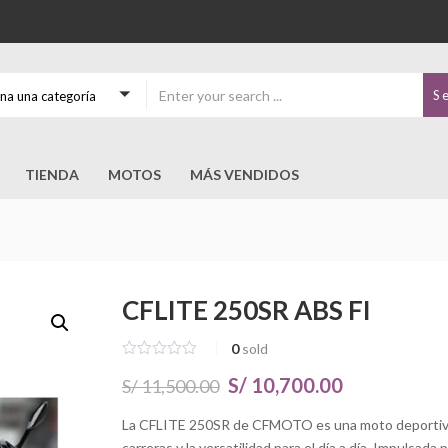
S
ona una categoría
TIENDA
MOTOS
MÁS VENDIDOS
CFLITE 250SR ABS FI
0
sold
El
El
S/
10,700.00
S/
11,500.00
precio
precio
La CFLITE 250SR de CFMOTO es una moto deportiva d
carreras y la versatilidad para el día a día. Impulsa