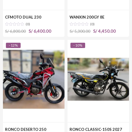
CFMOTO DUAL 230
WANXIN 200GY 8E
(0)
(0)
El
El
El
El
S/
6,400.00
S/
4,450.00
S/
6,800.00
S/
5,300.00
precio
precio
precio
precio
original
actual
original
actual
- 12%
- 10%
era:
es:
era:
es:
S/ 6,800.00.
S/ 6,400.00.
S/ 5,300.00.
S/ 4,450
RONCO DESERTO 250
RONCO CLASSIC-150S 2027