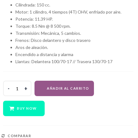
Cilindrada: 150 cc.
Motor: 1 cilindro, 4 tiempos (4T) OHV, enfriado por aire.
Potencia: 11.39 HP.
Torque: 8.5 Nm @ 8 500 rpm.
Transmisión: Mecánica, 5 cambios.
Frenos: Disco delantero y disco trasero
Aros de aleación.
Encendido a distancia y alarma
Llantas: Delantera 100/70-17 // Trasera 130/70-17
WANXIN
AÑADIR AL CARRITO
PARKOUR
150
-
BUY NOW
2026
-
ANARANJADO
quantity
COMPARAR