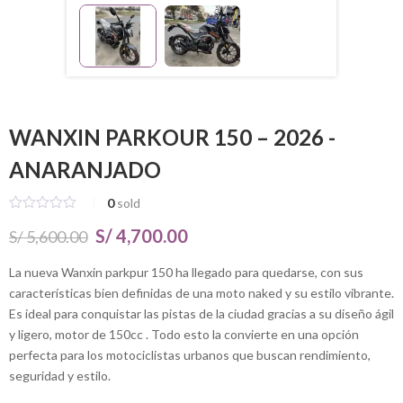
WANXIN PARKOUR 150 – 2026 -
ANARANJADO
0
sold
El
El
S/
4,700.00
S/
5,600.00
precio
precio
La nueva Wanxin parkpur 150 ha llegado para quedarse, con sus
características bien definidas de una moto naked y su estilo vibrante.
original
actual
Es ideal para conquistar las pistas de la ciudad gracias a su diseño ágil
era:
es:
y ligero, motor de 150cc . Todo esto la convierte en una opción
S/ 5,600.00.
S/ 4,700.00.
perfecta para los motociclistas urbanos que buscan rendimiento,
seguridad y estilo.