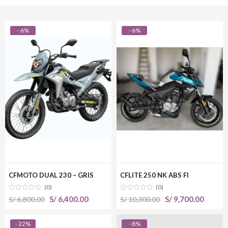
- 6%
- 6%
CFMOTO DUAL 230 – GRIS
CFLITE 250 NK ABS FI
(0)
(0)
El
El
El
El
S/
6,400.00
S/
9,700.00
S/
6,800.00
S/
10,300.00
precio
precio
precio
precio
original
actual
original
actual
- 22%
- 8%