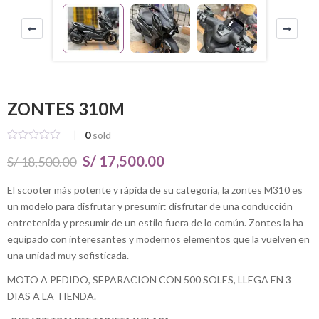
ZONTES 310M
0
sold
El
El
S/
17,500.00
S/
18,500.00
precio
precio
El scooter más potente y rápida de su categoría, la zontes M310 es
un modelo para disfrutar y presumir: disfrutar de una conducción
original
actual
entretenida y presumir de un estilo fuera de lo común. Zontes la ha
era:
es:
equipado con interesantes y modernos elementos que la vuelven en
S/ 18,500.00.
S/ 17,500.00.
una unidad muy sofisticada.
MOTO A PEDIDO, SEPARACION CON 500 SOLES, LLEGA EN 3
DIAS A LA TIENDA.