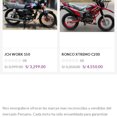
JCH WORK 150
RONCO XTREMO C200
(0)
(0)
El
El
El
El
S/
3,299.00
S/
4,550.00
S/
3,999.00
S/
5,350.00
precio
precio
precio
precio
original
actual
original
actual
era:
es:
era:
es:
S/ 3,999.00.
S/ 3,299.00.
S/ 5,350.00.
S/ 4,550
ALLCREW MOTOS
Nos enorgullece ofrecer las marcas mas reconocidas y vendidas del
mercado Peruano. Cada moto ha sido ensamblada para garantizar