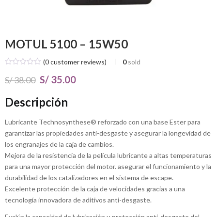
MOTUL 5100 – 15W50
(
0
customer reviews)
0
sold
El
El
S/
35.00
S/
38.00
precio
precio
Descripción
original
actual
Lubricante Technosynthese® reforzado con una base Ester para
era:
es:
garantizar las propiedades anti-desgaste y asegurar la longevidad de
S/ 38.00.
S/ 35.00.
los engranajes de la caja de cambios.
Mejora de la resistencia de la película lubricante a altas temperaturas
para una mayor protección del motor. asegurar el funcionamiento y la
durabilidad de los catalizadores en el sistema de escape.
Excelente protección de la caja de velocidades gracias a una
tecnología innovadora de aditivos anti-desgaste.
Evalúa la capacidad de lubricación u protección anti-desgaste del