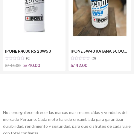
IPONE R4000 RS 20W50
IPONE 5W40 KATANA SCOOTER
(0)
(0)
El
El
S/
40.00
S/
42.00
S/
45.00
precio
precio
original
actual
era:
es:
S/ 45.00.
S/ 40.00.
ALLCREW MOTOS
Nos enorgullece ofrecer las marcas mas reconocidas y vendidas del
mercado Peruano. Cada moto ha sido ensamblada para garantizar
durabilidad, rendimiento y seguridad, para que disfrutes de cada viaje
con total confianza.