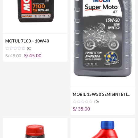
MOTUL 7100 – 10W40
(0)
El
El
S/
45.00
S/
49.00
precio
precio
original
actual
era:
es:
S/ 49.00.
S/ 45.00.
MOBIL 15W50 SEMISINTETICO
(0)
S/
35.00