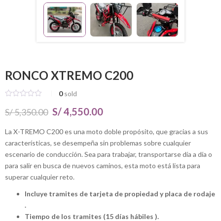
RONCO XTREMO C200
0
sold
El
El
S/
4,550.00
S/
5,350.00
precio
precio
La X-TREMO C200 es una moto doble propósito, que gracias a sus
características, se desempeña sin problemas sobre cualquier
original
actual
escenario de conducción. Sea para trabajar, transportarse día a día o
era:
es:
para salir en busca de nuevos caminos, esta moto está lista para
S/ 5,350.00.
S/ 4,550.00.
superar cualquier reto.
Incluye tramites de tarjeta de propiedad y placa de rodaje
.
Tiempo de los tramites (15 días hábiles ).