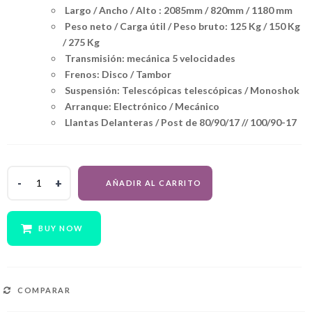
Largo / Ancho / Alto : 2085mm / 820mm / 1180 mm
Peso neto / Carga útil / Peso bruto: 125 Kg / 150 Kg
/ 275 Kg
Transmisión: mecánica 5 velocidades
Frenos: Disco / Tambor
Suspensión: Telescópicas telescópicas / Monoshok
Arranque: Electrónico / Mecánico
Llantas Delanteras / Post de 80/90/17 // 100/90-17
RONCO
AÑADIR AL CARRITO
XTREMO
C200
quantity
BUY NOW
COMPARAR