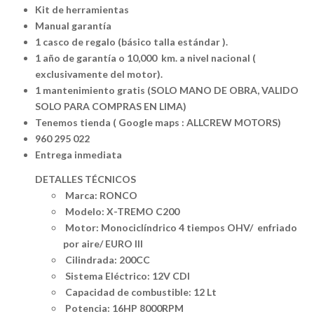
Kit de herramientas
Manual garantía
1 casco de regalo (básico talla estándar ).
1 año de garantía o 10,000 km. a nivel nacional (
exclusivamente del motor).
1 mantenimiento gratis (SOLO MANO DE OBRA, VALIDO
SOLO PARA COMPRAS EN LIMA)
Tenemos tienda ( Google maps : ALLCREW MOTORS)
960 295 022
Entrega inmediata
DETALLES TÉCNICOS
Marca: RONCO
Modelo: X-TREMO C200
Motor: Monociclíndrico 4 tiempos OHV/ enfriado
por aire/ EURO III
Cilindrada: 200CC
Sistema Eléctrico: 12V CDI
Capacidad de combustible: 12 Lt
Potencia: 16HP 8000RPM