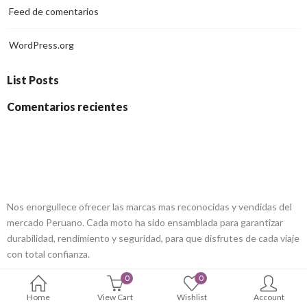
Feed de comentarios
WordPress.org
List Posts
Comentarios recientes
ALLCREW MOTOS
Nos enorgullece ofrecer las marcas mas reconocidas y vendidas del
mercado Peruano. Cada moto ha sido ensamblada para garantizar
durabilidad, rendimiento y seguridad, para que disfrutes de cada viaje
con total confianza.
Atencion de Lunes-Sábado: 8am a 6pm
0
0
Home
View Cart
Wishlist
Account