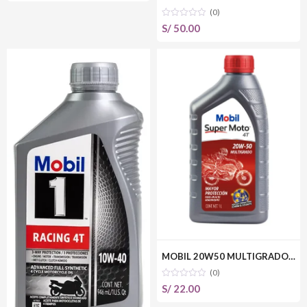
precio
precio
(0)
original
actual
S/
50.00
era:
es:
S/ 49.00.
S/ 45.00.
MOBIL 20W50 MULTIGRADO MINERAL
(0)
S/
22.00