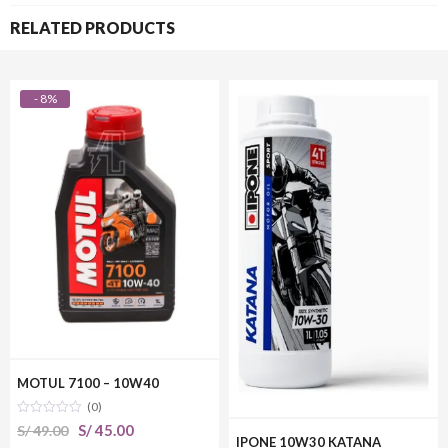
RELATED PRODUCTS
- 8%
MOTUL 7100 – 10W40
(0)
El
El
S/
45.00
S/
49.00
IPONE 10W30 KATANA